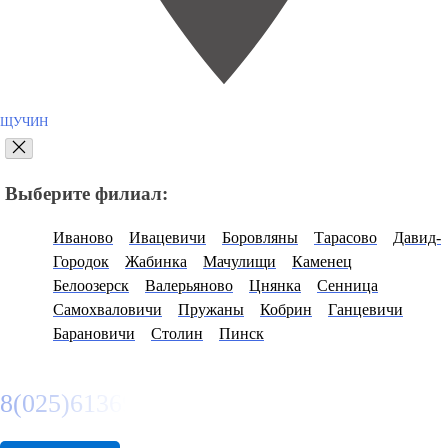
ЩУЧИН
Выберите филиал:
Иваново
Ивацевичи
Боровляны
Тарасово
Давид-
Городок
Жабинка
Мачулищи
Каменец
Белоозерск
Валерьяново
Цнянка
Сенница
Самохваловичи
Пружаны
Кобрин
Ганцевичи
Барановичи
Столин
Пинск
8(025)6136974