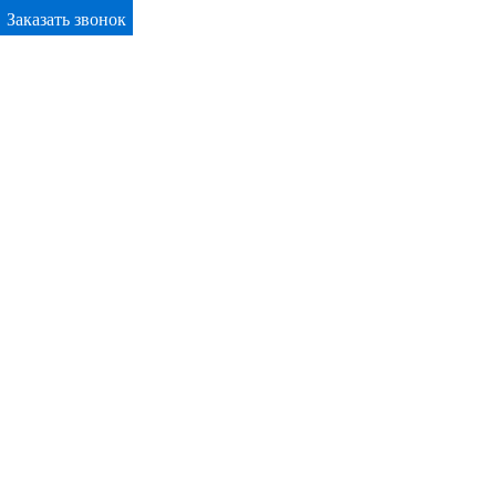
Заказать звонок
Primary Menu
Окна ПВХ в Щучино
Отправьте заявку в период действия акции!
и получите бонус.