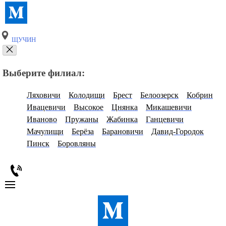
ЩУЧИН
Выберите филиал:
Ляховичи
Колодищи
Брест
Белоозерск
Кобрин
Ивацевичи
Высокое
Цнянка
Микашевичи
Иваново
Пружаны
Жабинка
Ганцевичи
Мачулищи
Берёза
Барановичи
Давид-Городок
Пинск
Боровляны