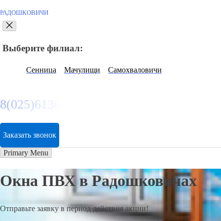
РАДОШКОВИЧИ
Выберите филиал:
Сенница
Мачулищи
Самохваловичи
8(025)6136974
Заказать звонок
Primary Menu
Окна ПВХ в Радошковичах
Отправьте заявку в период действия акции!