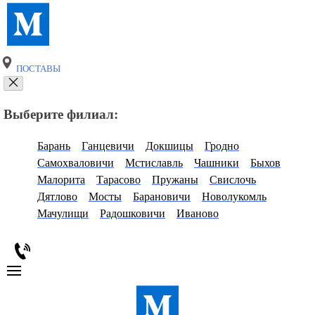
ПОСТАВЫ
Выберите филиал:
Барань
Ганцевичи
Докшицы
Гродно
Самохваловичи
Мстиславль
Чашники
Быхов
Малорита
Тарасово
Пружаны
Свислочь
Дятлово
Мосты
Барановичи
Новолукомль
Мачулищи
Радошковичи
Иваново