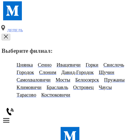
ЛЕПЕЛЬ
Выберите филиал:
Цнянка
Сенно
Ивацевичи
Горки
Свислочь
Городок
Слоним
Давид-Городок
Щучин
Самохваловичи
Мосты
Белоозерск
Пружаны
Климовичи
Браславль
Островец
Чаусы
Тарасово
Костюковичи