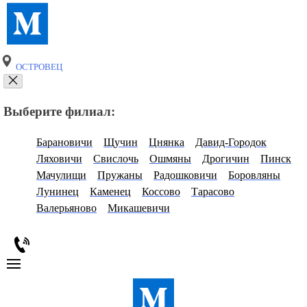
ОСТРОВЕЦ
Выберите филиал:
Барановичи
Щучин
Цнянка
Давид-Городок
Ляховичи
Свислочь
Ошмяны
Дрогичин
Пинск
Мачулищи
Пружаны
Радошковичи
Боровляны
Лунинец
Каменец
Коссово
Тарасово
Валерьяново
Микашевичи