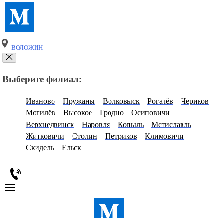
ВОЛОЖИН
Выберите филиал:
Иваново
Пружаны
Волковыск
Рогачёв
Чериков
Могилёв
Высокое
Гродно
Осиповичи
Верхнедвинск
Наровля
Копыль
Мстиславль
Житковичи
Столин
Петриков
Климовичи
Скидель
Ельск